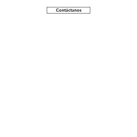
Contáctanos
Calle Eduardo de La Barra 29,
Reservas@hosta
La Serena.
whatsapp +56
whatsapp +569